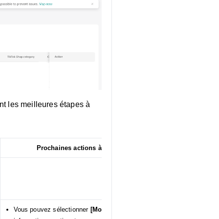
nt les meilleures étapes à
Prochaines actions à effectuer par le/la vendeur(euse)
Vous pouvez sélectionner
[Modifier et synchroniser]
pour renseigner 