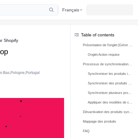
Français
Table of contents
ur Shopify
Présentation de l'onglet [Gérer et synchroniser les produits]
hop
Onglet Action requise
Processus de synchronisation des produits
ys-Bas,Pologne,Portugal
Synchroniser les produits individuellement
Synchroniser des produits de façon groupée
Synchroniser plusieurs produits en appliquant des modèles
Appliquer des modèles de catégorie de façon groupée
Désactivation des produits synchronisés
Mappage des produits
FAQ