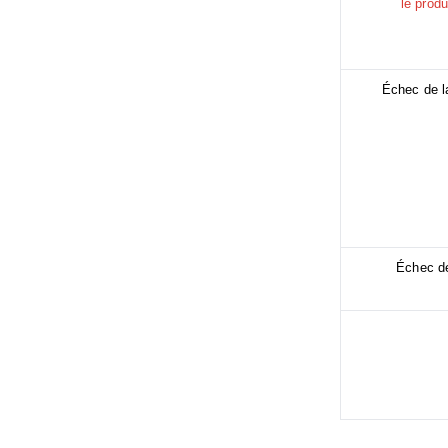
le prod
Échec de l
Échec de