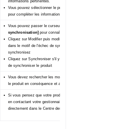
informations pertinentes.
Vous pouvez sélectionner le produit et appuyer sur
[Appliquer le mod
pour compléter les informations sur le produit.
Vous pouvez passer le curseur sur le texte
[Échec de la
synchronisation]
pour connaître le motif de l'échec
Cliquez sur Modifier puis modifiez les informations sur le produit indiq
dans le motif de l'échec de synchronisation, puis enregistrez et
synchronisez
Cliquez sur Synchroniser s'il y a eu des échecs système pour réessay
de synchroniser le produit
Vous devez rechercher les motifs de l'échec, modifier les informations
le produit en conséquence et appuyer de nouveau sur [Synchroniser].
Si vous pensez que votre produit est gelé à tort, vous pouvez faire ap
en contactant votre gestionnaire de compte ou en nous contactant
directement dans le Centre des vendeurs.